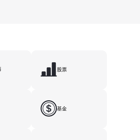
币
股票
基金