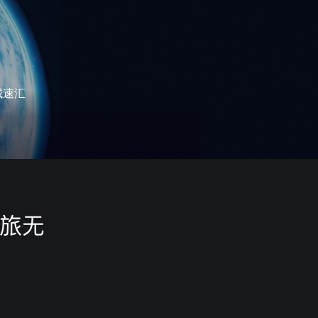
城速汇
之旅无